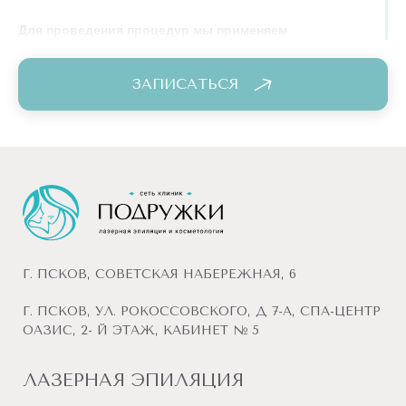
Для проведения процедур мы применяем
исключительно инновационное оборудование и
новейшие технологии, чем гарантируем безупречный
ЗАПИСАТЬСЯ
результат и высокий уровень сервиса.
Г. ПСКОВ, СОВЕТСКАЯ НАБЕРЕЖНАЯ, 6
Г. ПСКОВ, УЛ. РОКОССОВСКОГО, Д 7-А, СПА-ЦЕНТР
ОАЗИС, 2- Й ЭТАЖ, КАБИНЕТ № 5
ЛАЗЕРНАЯ ЭПИЛЯЦИЯ