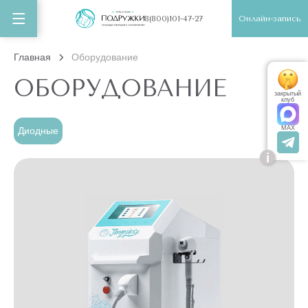
Онлайн-запись
8(800)101-47-27
Главная
Оборудование
ОБОРУДОВАНИЕ
закрытый
клуб
MAX
Диодные
i