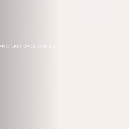
957 ERID: 2W5ZFJWRCFS