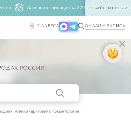
Лазерная эпиляция за
2790 ₽
500 ₽ ー любая зона. Только
ОНЛАЙН ЗАПИСЬ
2 АДРЕСА
ОНЛАЙН-ЗАПИСЬ
ОРОДАХ РОССИИ
одная, Александритовая); Косметология