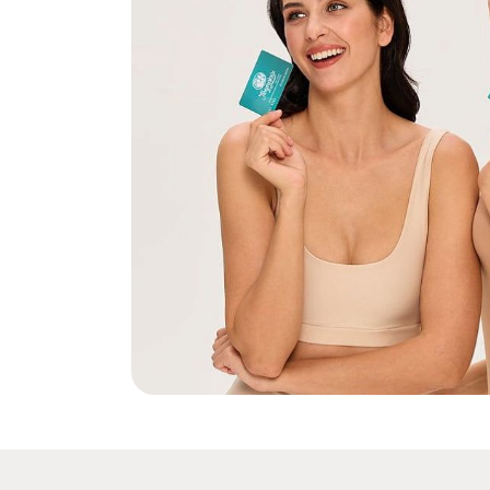
КРАСНОЯРСК
КУРГАН
КУРСК
Л
ЛИПЕЦК
ЛЮБЕРЦЫ
М
МОСКВА И МО
МУРМАНСК
Н
НАБЕРЕЖНЫЕ ЧЕЛНЫ