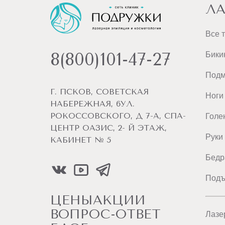
НЕФТЕЮГАНСК
ЛА
НИЖНЕВАРТОВСК
Все 
8(800)101-47-27
Бики
НИЖНИЙ НОВГОРОД
Под
НИЖНИЙ ТАГИЛ
Г. ПСКОВ, СОВЕТСКАЯ
Ноги
НАБЕРЕЖНАЯ, 6УЛ.
НОВОРОССИЙСК
РОКОССОВСКОГО, Д 7-А, СПА-
Голе
ЦЕНТР ОАЗИС, 2- Й ЭТАЖ,
Руки
КАБИНЕТ № 5
НОВОСИБИРСК
Бедр
О
ОБНИНСК
Подъ
ЦЕНЫ
АКЦИИ
ОДИНЦОВО
ВОПРОС-ОТВЕТ
Лазе