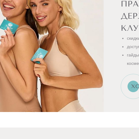
ПРА
ДЕ
КЛУ
скидк
досту
гайды
косме
ХО
Эпиляция (Ди