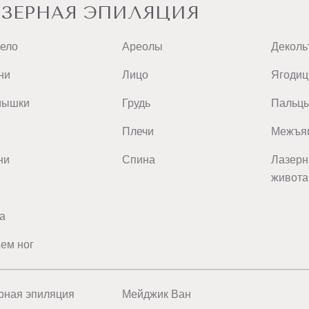
ЗЕРНАЯ ЭПИЛЯЦИЯ
тело
Ареолы
Деколь
ни
Лицо
Ягоди
мышки
Грудь
Пальц
Плечи
Межъяг
ни
Спина
Лазерн
живота
а
ем ног
рная эпиляция
Мейджик Ван