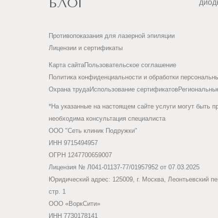
БЛОГ
ОМСК
диод
ОРЕЛ
Противопоказания для лазерной эпиляции
Лицензии и сертификаты
ОРЕНБУРГ
Карта сайта
Пользовательское соглашение
Политика конфиденциальности и обработки персональн
ОРСК
Охрана труда
Использование сертификатов
Региональны
*На указанные на настоящем сайте услуги могут быть п
П
ПЕНЗА
необходима консультация специалиста
ООО "Сеть клиник Подружки"
ПЕРМЬ
ИНН 9715494957
ОГРН 1247700659007
ПЕТРОЗАВОДСК
Лицензия № Л041-01137-77/01957952 от 07.03.2025
Юридический адрес: 125009, г. Москва, Леонтьевский пер
ПОДОЛЬСК
стр. 1
ООО «ВоркСити»
ПСКОВ
ИНН 7730178141