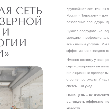
АЯ СЕТЬ
Крупнейшая сеть клиник л
России «Подружки» – дом 
ЗЕРНОЙ
безопасные процедуры, пр
 И
Лучшее оборудование, пе
методики, профессиональ
ОГИИ
все к вашим услугам. Мы 
И»
эффективности каждого с
Именно поэтому у нас пр
сертифицированные аппар
инъекционные препараты, 
строгие протоколы. У нас
системный уход.
Наша цель – не изменит
выглядеть эффектно, п
красоту.