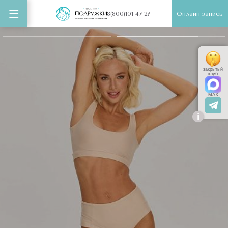
Онлайн-запись
8(800)101-47-27
закрытый
клуб
MAX
i