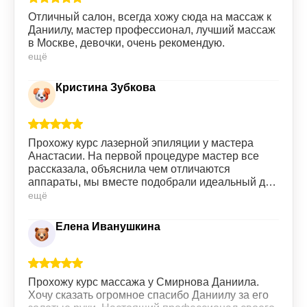
Отличный салон, всегда хожу сюда на массаж к
Даниилу, мастер профессионал, лучший массаж
в Москве, девочки, очень рекомендую.
ещё
Кристина Зубкова
Прохожу курс лазерной эпиляции у мастера
Анастасии. На первой процедуре мастер все
рассказала, объяснила чем отличаются
аппараты, мы вместе подобрали идеальный для
меня вариант. Сами процедуры проходят без
ещё
особых болезненных ощущений, все четко,
быстро. Девушки на ресепшене всегда
Елена Иванушкина
приветливы. Всем советую данную клинику.
Прохожу курс массажа у Смирнова Даниила.
Хочу сказать огромное спасибо Даниилу за его