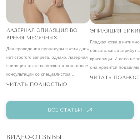
ЛАЗЕРНАЯ ЭПИЛЯЦИЯ ВО
ЭПИЛЯЦИЯ БИКИ
ВРЕМЯ МЕСЯЧНЫХ
Гладкая кожа в интимн
Для проведения процедуры в «эти дни»
обязательный атрибут 
нет строгого запрета, однако, лазерная
красавицы. И дело не то
эпиляция также возможна только после
она нравится подавля
консультации со специалистом.
большинству мужчин. С
ЧИТАТЬ ПОЛНОС
Ведущие косметологи настаивают на
ЧИТАТЬ ПОЛНОСТЬЮ
образ жизни успешной
том, что метод, особенно на
существенно отличается 
чувствительных зонах бикини или,
вели наши мамы и бабу
например, подмышек, лучше оставить
ВСЕ СТАТЬИ
на первые дни после менструации.
ВИДЕО-ОТЗЫВЫ