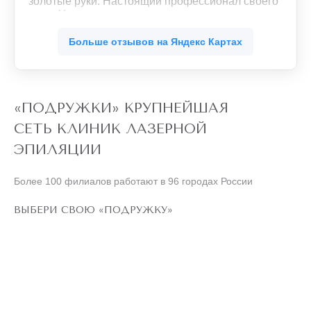
золотые руки. Настоящий профессионал своего
дела. Уже со второго сеанса массажа
почувствовала легкость во всем теле. Ушли
ещё
зажимы в мышцах. Буду продолжать.
Больше отзывов на Яндекс Картах
Обязательно рекомендую своим знакомым.
«ПОДРУЖКИ» КРУПНЕЙШАЯ
СЕТЬ КЛИНИК ЛАЗЕРНОЙ
ЭПИЛЯЦИИ
Более 100 филиалов работают в 96 городах России
ВЫБЕРИ СВОЮ «ПОДРУЖКУ»