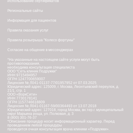
Использование сертификатов
Региональные сайты
Информация для пациентов
Правила оказания услуг
Правила розыгрыша "Колесо фортуны"
Согласие на общение в мессенджерах
*На указанные на настоящем сайте услуги могут быть
противопоказания,
необходима консультация специалиста
ООО "Сеть клиник Подружки"
ИНН 9715494957
ОГРН 1247700659007
Лицензия № Л041-01137-77/01957952 от 07.03.2025
Юридический адрес: 125009, г. Москва, Леонтьевский переулок, д.
21/1, стр. 1
ООО «ВоркСити»
ИНН 7730178141
ОГРН 1157746618809
Лицензия № Л041-01167-59/00364493 от 13.07.2018
Юридический адрес: 127018, город Москва, вн.тер.г. муниципальный
округ Марьина роща, ул. Полковая, д. 3
8 (800) 301-76-37
*Описание процедур носит информационный характер. Перед
проведением любой процедуры
проводится очная консультация врача клиники «Подружки».