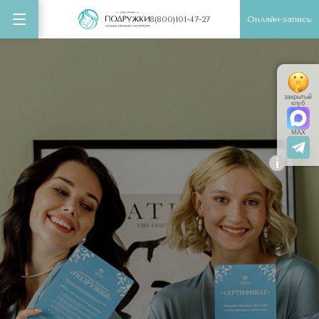
Онлайн-запись
8(800)101-47-27
закрытый
клуб
MAX
i