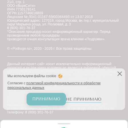
21/1, стр. 1
ООО «ВоркСити»
ИНН 7730178141
ОГРН 1157746618809
Лицензия № Л041-01167-59/00364493 от 13.07.2018
Юридический адрес: 127018, город Москва, вн.тер.г. муниципальный
округ Марьина роща, ул. Полковая, д. 3
8 (800) 301-76-37
*Описание процедур носит информационный характер. Перед
проведением любой процедуры
проводится очная консультация врача клиники «Подружки».
© «Podruge.ru», 2020 - 2026 г. Все права защищены.
Данный интернет-сайт носит исключительно информационный
характер и ни при каких условиях не является публичной офертой,
определяемой положениями Статьи 437 (2) Гражданского кодекса
Российской Федерации. Для получения подробной информации об
Мы используем файлы cookie
услугах, ценах и спецпредложениях, пожалуйста, обратитесь в
клинику "Подружки".
Согласие с
политикой конфиденциальности и обработки
персональных данных
Уважаемые клиенты! В настоящее время на сайте ведутся
технические работы по приведению наименований услуг в
соответствие с требованиями Федерального закона № 168-ФЗ.
ПРИНИМАЮ
НЕ ПРИНИМАЮ
Приносим извинения за возможное наличие иноязычных
обозначений — они будут заменены в ближайшее время. Для
уточнения наименования и стоимости процедур обращайтесь по
телефону: 8 (800) 301-76-37